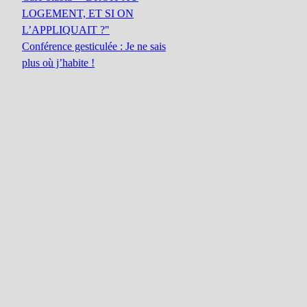
LOGEMENT, ET SI ON
L’APPLIQUAIT ?"
Conférence gesticulée : Je ne sais
plus où j’habite !