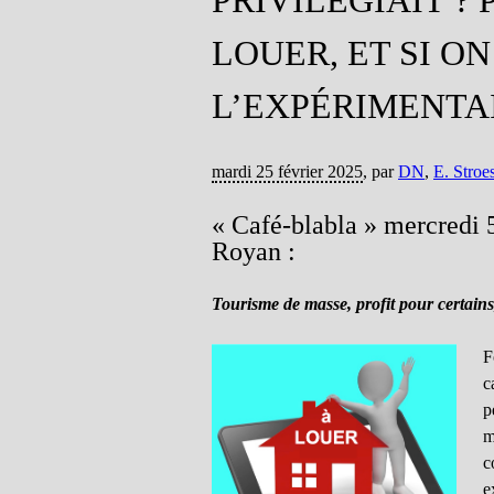
PRIVILÉGIAIT ? 
LOUER, ET SI ON
L’EXPÉRIMENTAI
mardi 25 février 2025
,
par
DN
,
E. Stroe
« Café-blabla » mercredi 
Royan :
Tourisme de masse, profit pour certains
F
c
p
m
c
e