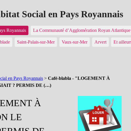
abitat Social en Pays Royannais
Pays Royannais
La Communauté d’Agglomération Royan Atlantiq
blade
Saint-Palais-sur-Mer
Vaux-sur-Mer
Arvert
Et ailleur
ocial en Pays Royannais
>
Café-blabla - "LOGEMENT À
IAIT ? PERMIS DE (…)
OGEMENT À
ON LE