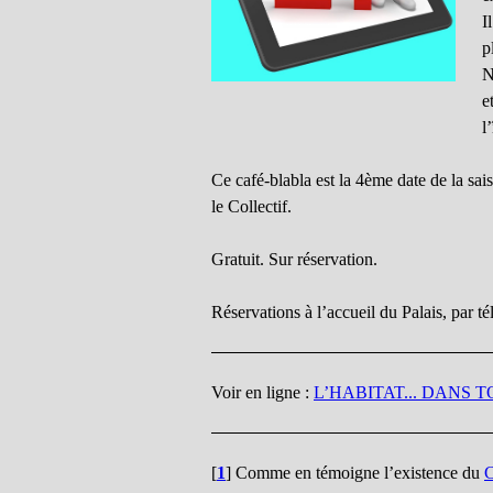
I
p
N
e
l
Ce café-blabla est la 4ème date de la s
le Collectif.
Gratuit. Sur réservation.
Réservations à l’accueil du Palais, par 
Voir en ligne :
L’HABITAT... DANS T
[
1
]
Comme en témoigne l’existence du
C