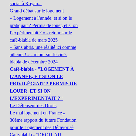
social à Royan...
Grand débat sur le logement
« Logement à l’année, et si on le
pratiquait ? Permis de louer, et si on
l’expérimentait ? » - retour sur le
café-blabla de mars 2025
« Sans-abris, une réalité ici comme
ailleurs ! » - retour sur le ciné-
blabla de décembre 2024
Café-blabla - "LOGEMENT À
L’ANNÉE, ET SI ON LE
PRIVILÉGIAIT ? PERMIS DE
LOUER, ET SI ON
L’EXPÉRIMENTAIT ?"
Le Défenseur des Droits
Le mal logement en France -
30ème rapport du future Fondation
pour le Logement des Défavorisé
Café-blabla - "DROIT AU