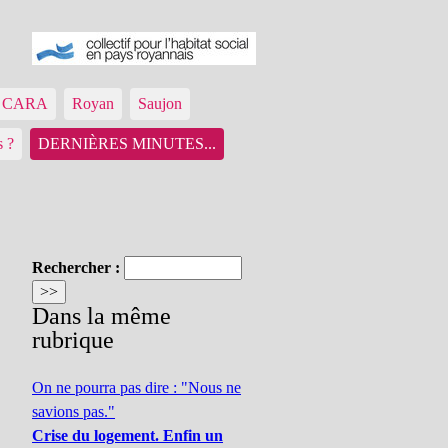
ue CARA
Royan
Saujon
s ?
DERNIÈRES MINUTES...
Rechercher :
Dans la même
rubrique
On ne pourra pas dire : "Nous ne
savions pas."
Crise du logement. Enfin un