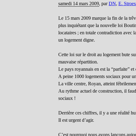
samedi 14 mars 2009
,
par
DN
,
E. Stroes
Le 15 mars 2009 marque la fin de la trêve
plus inquiétant que la nouvelle loi Bouti
locataires ; en totale contradiction avec 
un logement digne.
Cette loi sur le droit au logement bute s
mauvaise répartition.
Le pays royannais en est la “parfaite” et c
A peine 1000 logements sociaux pour une
La ville centre, Royan, atteint fébrileme
Au rythme actuel de construction, il fau
sociaux !
Derrière ces chiffres, il y a une réalité
Il est urgent d’agir.
C’est pourquoi nous avons lançons aujo