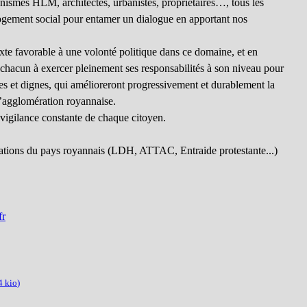
anismes HLM, architectes, urbanistes, propriétaires…, tous les
 logement social pour entamer un dialogue en apportant nos
xte favorable à une volonté politique dans ce domaine, et en
r chacun à exercer pleinement ses responsabilités à son niveau pour
tes et dignes, qui amélioreront progressivement et durablement la
 l’agglomération royannaise.
 vigilance constante de chaque citoyen.
ociations du pays royannais (LDH, ATTAC, Entraide protestante...)
fr
4 kio
)