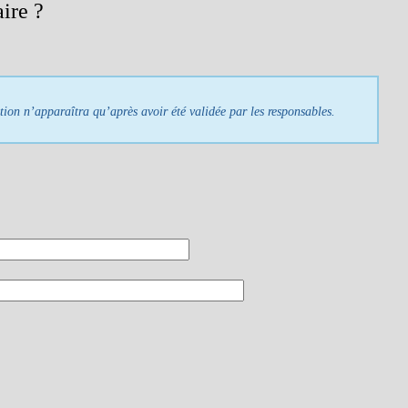
ire ?
tion n’apparaîtra qu’après avoir été validée par les responsables.