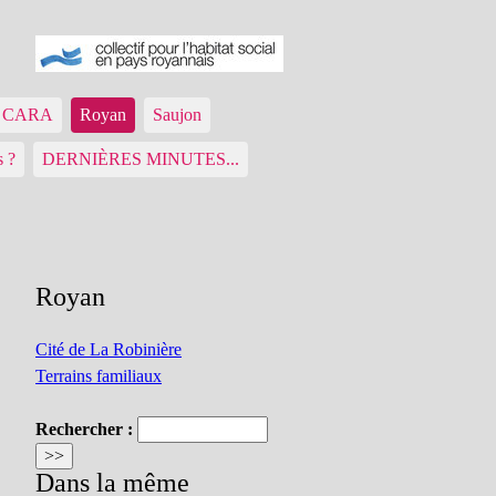
ue CARA
Royan
Saujon
s ?
DERNIÈRES MINUTES...
Royan
Cité de La Robinière
Terrains familiaux
Rechercher :
Dans la même