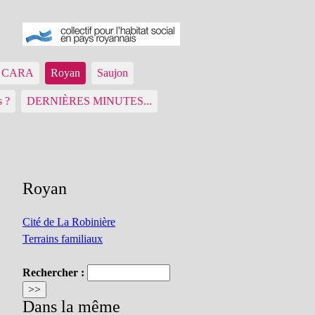
ue CARA
Royan
Saujon
s ?
DERNIÈRES MINUTES...
Royan
Cité de La Robinière
Terrains familiaux
Rechercher :
Dans la même